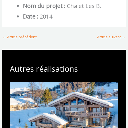
Nom du projet :
Chalet Les B.
Date :
2014
←
Article précédent
Article suivant
→
Autres réalisations