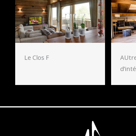
Le Clos F
AUtre
d’int