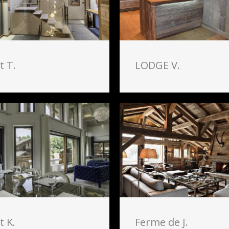
t T.
LODGE V.
t K.
Ferme de J.