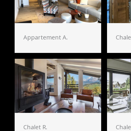
Appartement A.
Chale
Chalet R.
Chale