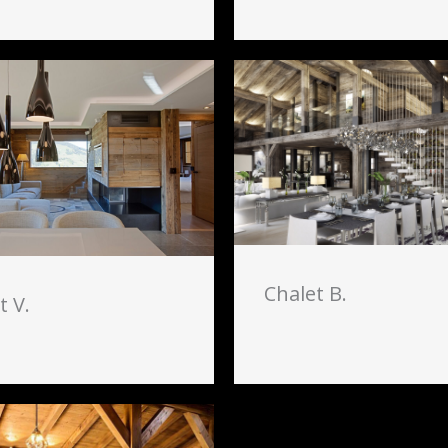
Chalet B.
t V.